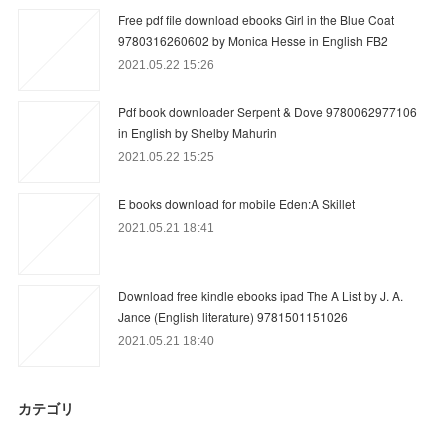
Free pdf file download ebooks Girl in the Blue Coat
9780316260602 by Monica Hesse in English FB2
2021.05.22 15:26
Pdf book downloader Serpent & Dove 9780062977106
in English by Shelby Mahurin
2021.05.22 15:25
E books download for mobile Eden:A Skillet
2021.05.21 18:41
Download free kindle ebooks ipad The A List by J. A.
Jance (English literature) 9781501151026
2021.05.21 18:40
カテゴリ