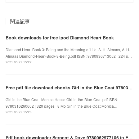
関連記事
Book downloads for free ipod Diamond Heart Book
Diamond Heart Book 3: Being and the Meaning of Life. A. H. Almaas, A. H.
Almaas Diamond-Heart-Book-3-Being.pdf ISBN: 9780936713052 | 224 p…
2021.05.22 15:27
Free pdf file download ebooks Girl in the Blue Coat 9780316260602 by Monica Hesse in English FB2
Girl in the Blue Coat. Monica Hesse Girl-in-the-Blue-Coat.pdf ISBN:
9780316260602 | 320 pages | 8 Mb Girl in the Blue Coat Monica...
2021.05.22 15:26
Pdf book downloader Serpent & Dove 9780062977106 in English by Shelby Mahurin